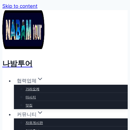
Skip to content
나밤투어
협력업체
가라오케
마사지
맛집
커뮤니티
자유게시판