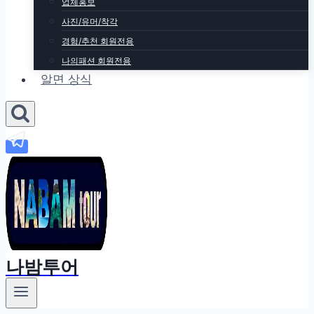
업체홍보
사진/유머/착각
경험/추천 회원전용
나의패션 회원전용
알면 상식
나밤투어