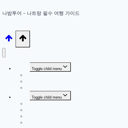
나밤투어 - 나트랑 필수 여행 가이드
협력업체
Toggle child menu
가라오케
마사지
맛집
커뮤니티
Toggle child menu
자유게시판
업체홍보
사진/유머/착각
경험/추천 회원전용