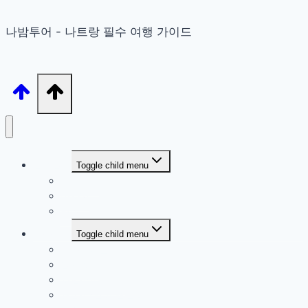
나밤투어 - 나트랑 필수 여행 가이드
협력업체
Toggle child menu
가라오케
마사지
맛집
커뮤니티
Toggle child menu
자유게시판
업체홍보
사진/유머/착각
경험/추천 회원전용