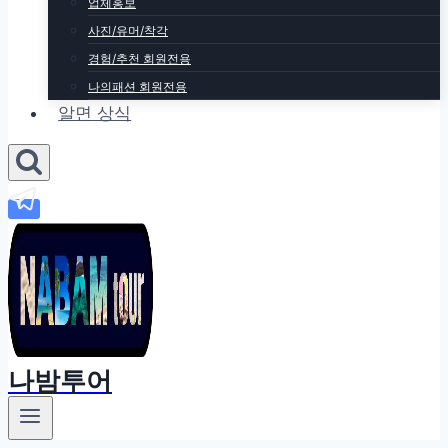
업체홍보
사진/유머/착각
경험/추천 회원전용
나의패션 회원전용
알면 상식
나밤투어