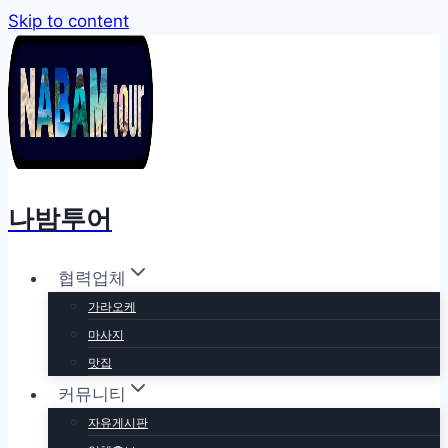
Skip to content
나밤투어
협력업체
가라오케
마사지
맛집
커뮤니티
자유게시판