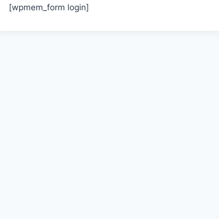
[wpmem_form login]
아이디 또는 이메일
비밀번호
로그인 상태 유지
멤버 가입
비밀번호를 잊으셨나요?