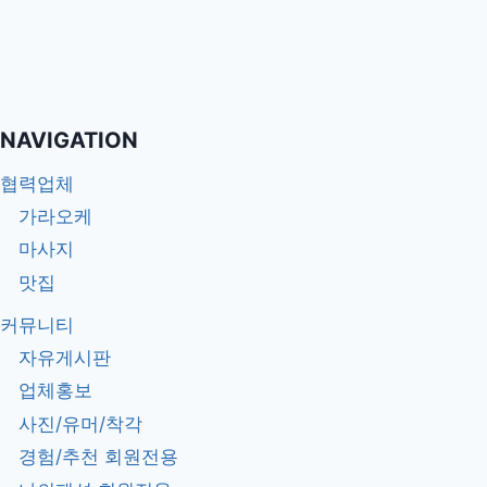
멤버 가입
비밀번호를 잊으셨나요?
NAVIGATION
협력업체
가라오케
마사지
맛집
커뮤니티
자유게시판
업체홍보
사진/유머/착각
경험/추천 회원전용